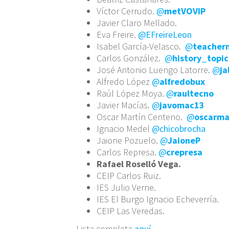
Víctor Cerrudo.
@
metVOVIP
Javier Claro Mellado.
Eva Freire.
@EFreireLeon
Isabel García-Velasco.
@
teacher
Carlos González.
@
history_topic
José Antonio Luengo Latorre.
@
ja
Alfredo López
@
alfredobux
Raúl López Moya.
@
raultecno
Javier Macías.
@
javomac13
Oscar Martín Centeno.
@
oscarma
Ignacio Medel
@chicobrocha
Jaione Pozuelo.
@
JaioneP
Carlos Represa.
@
crepresa
Rafael Roselló Vega.
CEIP Carlos Ruiz.
IES Julio Verne.
IES El Burgo Ignacio Echeverría.
CEIP Las Veredas.
Lista completa
aquí.