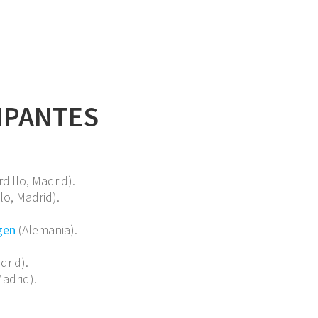
IPANTES
dillo, Madrid).
lo, Madrid).
gen
(Alemania).
drid).
adrid).