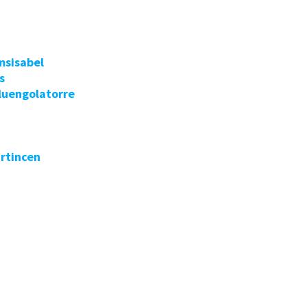
msisabel
s
luengolatorre
rtincen