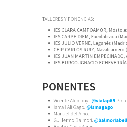
TALLERES Y PONENCIAS:
IES CLARA CAMPOAMOR, Móstoles 
IES CARPE DIEM, Fuenlabrada (Mad
IES JULIO VERNE, Leganés (Madrid
CEIP CARLOS RUIZ, Navalcarnero (
IES JUAN MARTÍN EMPECINADO, Ar
IES BURGO-IGNACIO ECHEVERRÍA, 
PONENTES
Vicente Alemany.
@
vialap69
Por 
Ismail Ali Gago.
@
ismagago
Manuel del Amo.
Guillermo Balmori.
@
balmoriabel
Beatriz Castañares.