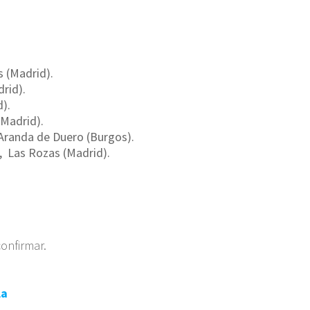
(Madrid).
rid).
).
Madrid).
anda de Duero (Burgos).
Las Rozas (Madrid).
confirmar.
la