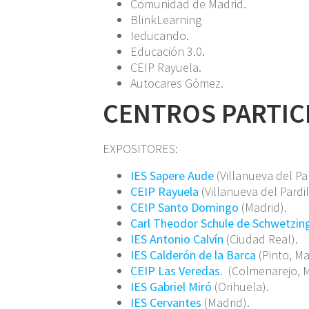
Comunidad de Madrid.
BlinkLearning
Ieducando.
Educación 3.0.
CEIP Rayuela.
Autocares Gómez.
CENTROS PARTIC
EXPOSITORES:
IES Sapere Aude
(Villanueva del Par
CEIP Rayuela
(Villanueva del Pardil
CEIP Santo Domingo
(Madrid).
Carl Theodor Schule de Schwetzin
IES Antonio Calvín
(Ciudad Real).
IES Calderón de la Barca
(Pinto, Ma
CEIP Las Veredas.
(Colmenarejo, M
IES Gabriel Miró
(Orihuela).
IES Cervantes
(Madrid).